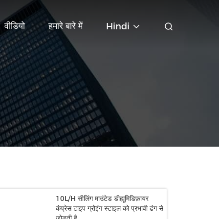
वीडियो
हमारे बारे में
Hindi
10L/H सीलिंग माउंटेड डीह्यूमिडिफ़ायर
कंप्रेस टाइप ग्रोइंग स्टाइल को प्रभावी ढंग से
जोड़ती है