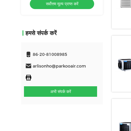
ें
सर्वोत्तम मूल्य प्राप्त करें
सर्वोत्
हमसे संपर्क करें
86-20-81008985
arlisonho@parkooair.com
अभी संपर्क करें