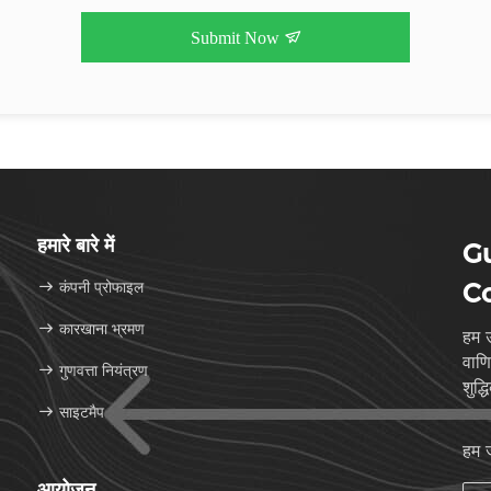
Submit Now
हमारे बारे में
G
कंपनी प्रोफाइल
Co
कारखाना भ्रमण
हम उ
वाणिज्यि
गुणवत्ता नियंत्रण
शुद्
साइटमैप
हम ज
आयोजन