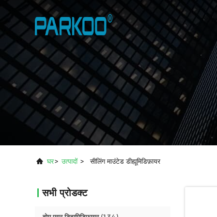
घर
>
उत्पादों
>
सीलिंग माउंटेड डीह्यूमिडिफ़ायर
सभी प्रोडक्ट