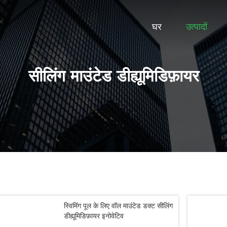
घर
उत्पादों
सीलिंग माउंटेड डीह्यूमिडिफ़ायर
स्विमिंग पूल के लिए वॉल माउंटेड डक्ट सीलिंग
डीह्यूमिडिफ़ायर इनोवेटिव