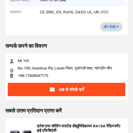
पैकेजिंग विवरण
निर्यात गत्ते का डिब्बा
प्रमाणन
CE, EMC, GS, RoHS, SASO, UL, UR, CCC
और देखो
सम्पर्क करने का विवरण
Mr. HO
No.109, Huanhua रोड, Liwan जिला, गुआंगज़ौ शहर, ग्वांगडोंग चीन
+86 17606647175
अब से संपर्क करें
सबसे उत्तम प्रतिदान प्राप्त करें
फ्रेश एयर सीलिंग माउंटेड डीह्यूमिडिफ़ायर R410A रेफ्रिजरेंट
हाई एफिशिएंसी