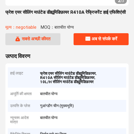
2
/
3
फ्रेश एयर सीलिंग माउंटेड डीह्यूमिडिफ़ायर R410A रेफ्रिजरेंट हाई एफिशिएंसी
मूल्य：negotiable
MOQ：बातचीत योग्य
सबसे अच्छी कीमत
अब से संपर्क करें
उत्पाद विवरण
हाई लाइट
,
फ्रेश एयर सीलिंग माउंटेड डीह्यूमिडिफ़ायर
,
R410A सीलिंग माउंटेड डीह्यूमिडिफ़ायर
10L/H सीलिंग माउंटेड डीह्यूमिडिफ़ायर
आपूर्ति की क्षमता
बातचीत योग्य
उत्पत्ति के प्लेस
गुआंग्डोंग चीन (मुख्यभूमि)
न्यूनतम आदेश
बातचीत योग्य
मात्रा