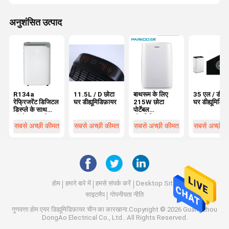
अनुशंसित उत्पाद
R134a
11.5L / D छोटा
बाथरूम के लिए
35 एल / डी छो
रेफ्रिजरेंट डिजिटल
घर डीह्यूमिडिफ़ायर
215W छोटा
घर डीह्यूमिडिफ़
डिस्प्ले के साथ
पोर्टेबल
कॉम्पैक्ट लघु होम
डीह्यूमिडिफ़ायर
डेहुमिडिफायर
सबसे अच्छी कीमत
सबसे अच्छी कीमत
सबसे अच्छी कीमत
सबसे अच्छी 
होम
हमारे बारे में
हमसे संपर्क करें
Desktop Site
साइटमैप
गोपनीयता नीति
गुणवत्ता
होम एयर डिह्यूमिडिफ़ायर
चीन का कारखाना.Copyright © 2026 Guangzhou
DongAo Electrical Co., Ltd.. All Rights Reserved.