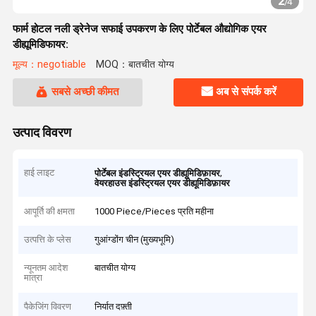
2
/
4
फार्म होटल नली ड्रेनेज सफाई उपकरण के लिए पोर्टेबल औद्योगिक एयर
डीह्यूमिडिफायर:
मूल्य：negotiable
MOQ：बातचीत योग्य
सबसे अच्छी कीमत
अब से संपर्क करें
उत्पाद विवरण
हाई लाइट
,
पोर्टेबल इंडस्ट्रियल एयर डीह्यूमिडिफ़ायर
वेयरहाउस इंडस्ट्रियल एयर डीह्यूमिडिफ़ायर
आपूर्ति की क्षमता
1000 Piece/Pieces प्रति महीना
उत्पत्ति के प्लेस
गुआंग्डोंग चीन (मुख्यभूमि)
न्यूनतम आदेश
बातचीत योग्य
मात्रा
पैकेजिंग विवरण
निर्यात दफ़्ती