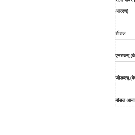
आरएच)
शीतल
एनडब्ल्यू (
जीडब्ल्यू (क
मॉडल आया