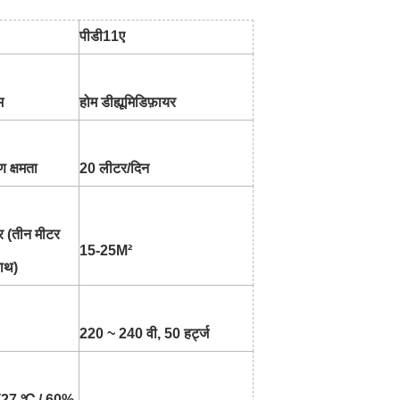
पीडी11ए
म
होम डीह्यूमिडिफ़ायर
ण क्षमता
20 लीटर/दिन
्र (तीन मीटर
15-25M²
साथ)
220 ~ 240 वी, 50 हर्ट्ज
र (27 ℃ / 60%