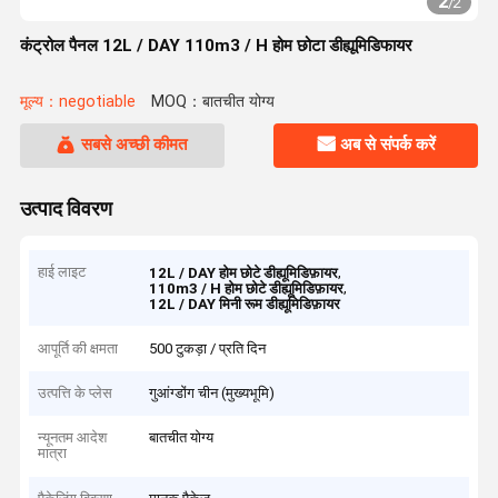
2
/
2
कंट्रोल पैनल 12L / DAY 110m3 / H होम छोटा डीह्यूमिडिफायर
मूल्य：negotiable
MOQ：बातचीत योग्य
सबसे अच्छी कीमत
अब से संपर्क करें
उत्पाद विवरण
हाई लाइट
,
12L / DAY होम छोटे डीह्यूमिडिफ़ायर
,
110m3 / H होम छोटे डीह्यूमिडिफ़ायर
12L / DAY मिनी रूम डीह्यूमिडिफ़ायर
आपूर्ति की क्षमता
500 टुकड़ा / प्रति दिन
उत्पत्ति के प्लेस
गुआंग्डोंग चीन (मुख्यभूमि)
न्यूनतम आदेश
बातचीत योग्य
मात्रा