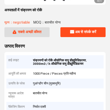
1
/
1
अस्पतालों में संक्रमण को रोकें
मूल्य：negotiable
MOQ：बातचीत योग्य
सबसे अच्छी कीमत
अब से संपर्क करें
उत्पाद विवरण
हाई लाइट
,
संक्रमणों को रोकें औद्योगिक वायु डीह्यूमिडिफ़ायर
3000m3 / h औद्योगिक वायु डीह्यूमिडिफ़ायर
आपूर्ति की क्षमता
1000 Piece / Pieces प्रति महीना
उत्पत्ति के प्लेस
गुआंग्डोंग चीन (मुख्यभूमि)
न्यूनतम आदेश
बातचीत योग्य
मात्रा
पैकेजिंग विवरण
निर्यात दफ़्ती