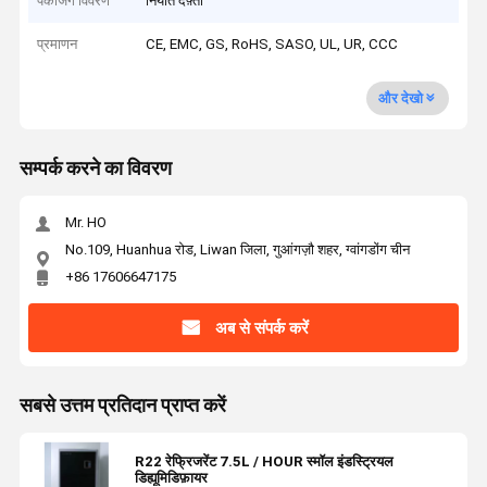
पैकेजिंग विवरण
निर्यात दफ़्ती
प्रमाणन
CE, EMC, GS, RoHS, SASO, UL, UR, CCC
और देखो
सम्पर्क करने का विवरण
Mr. HO
No.109, Huanhua रोड, Liwan जिला, गुआंगज़ौ शहर, ग्वांगडोंग चीन
+86 17606647175
अब से संपर्क करें
सबसे उत्तम प्रतिदान प्राप्त करें
R22 रेफ्रिजरेंट 7.5L / HOUR स्मॉल इंडस्ट्रियल
डिह्यूमिडिफ़ायर